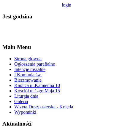
login
Jest godzina
Main Menu
Strona główna
Ogłoszenia parafialne
Intencje mszalne
I Komunia św.
Bierzmowanie
Kaplica ul.Kamienna 10
Kościół ul.1-go Maja 15
Liturgia dnia
Galeria
Wizyta Duszpasterska - Kolęda
Wypominki
Aktualności